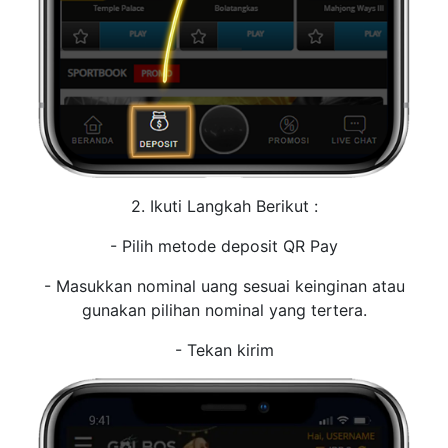
2. Ikuti Langkah Berikut :
- Pilih metode deposit QR Pay
- Masukkan nominal uang sesuai keinginan atau
gunakan pilihan nominal yang tertera.
- Tekan kirim