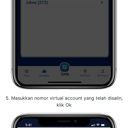
5. Masukkan nomor virtual account yang telah disalin,
klik Ok