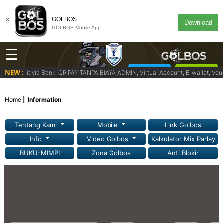
×
GOLBOS
Download
GOLBOS Mobile App
☰
NEW :
DEKSTOP
MASUK
ia Bank, QR PAY TANPA BIAYA ADMIN, Virtual Account, E-wallet, Voucher88 |
Home
Information
Tentang Kami
Mobile
Link Golbos
Info
Video Golbos
Kalkulator Mix Parlay
BUKU-MIMPI
Zona Golbos
Anti Blokir