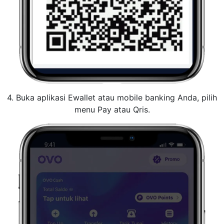
4. Buka aplikasi Ewallet atau mobile banking Anda, pilih
menu Pay atau Qris.