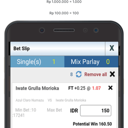
Rp 1.000.000 = 1.000
Rp 100.000 = 100