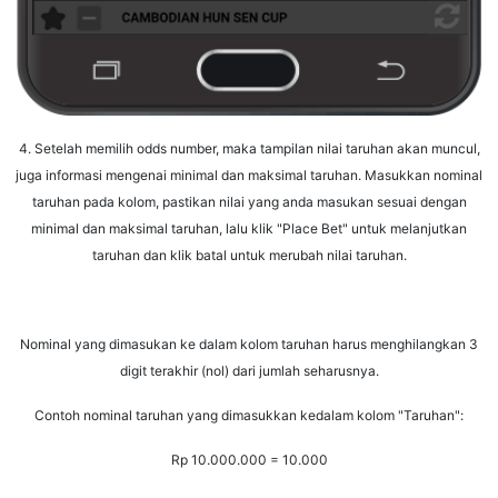
4. Setelah memilih odds number, maka tampilan nilai taruhan akan muncul,
juga informasi mengenai minimal dan maksimal taruhan. Masukkan nominal
taruhan pada kolom, pastikan nilai yang anda masukan sesuai dengan
minimal dan maksimal taruhan, lalu klik "Place Bet" untuk melanjutkan
taruhan dan klik batal untuk merubah nilai taruhan.
Nominal yang dimasukan ke dalam kolom taruhan harus menghilangkan 3
digit terakhir (nol) dari jumlah seharusnya.
Contoh nominal taruhan yang dimasukkan kedalam kolom "Taruhan":
Rp 10.000.000 = 10.000