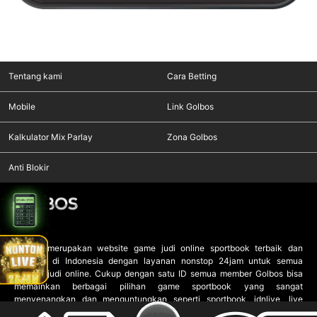
Tentang kami
Cara Betting
Mobile
Link Golbos
Kalkulator Mix Parlay
Zona Golbos
Anti Blokir
Golbos
merupakan website game judi online sportbook terbaik dan
terbesar di Indonesia dengan layanan nonstop 24jam untuk semua
pecinta judi online. Cukup dengan satu ID semua member Golbos bisa
memainkan berbagai pilihan game sportbook yang sangat
menyenangkan dan menguntungkan seperti sportbook, idnlive, live
casino, slots, Tembak ikan, Bolatangkas, Togel, E-sports dan texas poker.