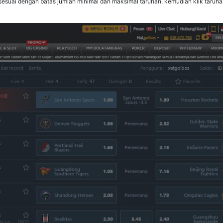
 sesuai dengan batas jumlah minimal dan maksimal taruhan, kemudian klik taru