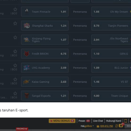
 taruhan E-sport.