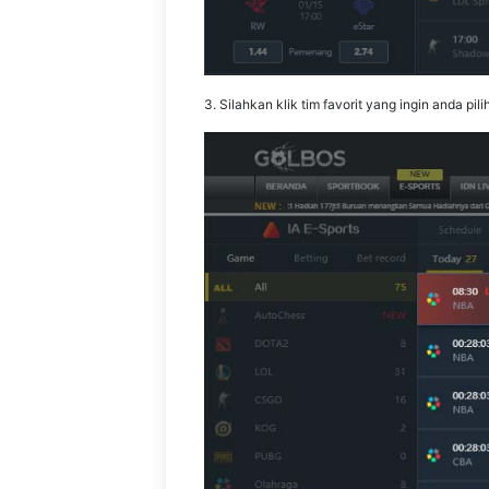
3. Silahkan klik tim favorit yang ingin anda pilih