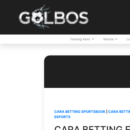
Tentang Kami
Mobile
Li
CARA BETTING SPORTSBOOK
|
CARA BETTI
ESPORTS
CARA BETTING 